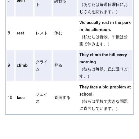
7
visit
訪ねる
ト
（あなたは毎週日曜日にお
じさんを訪ねます。）
We usually rest in the park
in the afternoon.
8
rest
レスト
休む
（私たちは普段、午後は公
園で休みます。）
They climb the hill every
クライ
morning.
9
climb
登る
ム
（彼らは毎朝、丘に登りま
す。）
They face a big problem at
フェイ
school.
10
face
直面する
ス
（彼らは学校で大きな問題
に直面しています。）