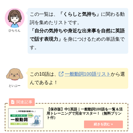
この一覧は、
「くらしと気持ち」
に関わる動
詞を集めたリストです。
「自分の気持ちや身近な出来事を自然に英語
ひらりん
で話す表現力」
を身につけるための単語集で
す。
この10語は、
一般動詞100語リスト
から選
んであるよ！
といぷー
【保存版】中1英語｜一般動詞100語を一覧＆活
用トレーニングで完全マスター！（無料プリン
ト付）