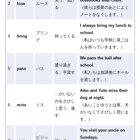
失う、負け
notebooks after class.
3
lose
ルーズ
る
（彼らは授業のあとによく
ノートをなくします。）
I always bring my lunch to
ブリン
school.
4
bring
持ってくる
グ
（私はいつも学校に昼ごは
んを持っていきます。）
We pass the ball after
通り過ぎ
school.
5
pass
パス
る、手渡す
（私たちは放課後にボール
を渡します。）
Aiko and Yuto miss their
…がいない
dog at night.
のをさびし
6
miss
ミス
（あいことゆうとは夜、犬
く思う、逃
がいなくてさびしく思いま
す
す。）
You visit your uncle on
ビジッ
Sundays.