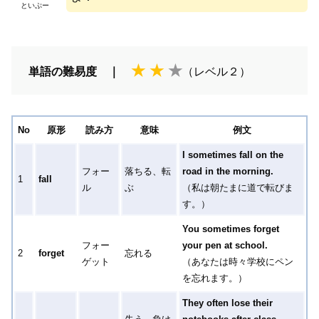
といぷー
★
★
★
単語の難易度 ｜
（レベル２）
No
原形
読み方
意味
例文
I sometimes fall on the
フォー
落ちる、転
road in the morning.
1
fall
ル
ぶ
（私は朝たまに道で転びま
す。）
You sometimes forget
フォー
your pen at school.
2
forget
忘れる
ゲット
（あなたは時々学校にペン
を忘れます。）
They often lose their