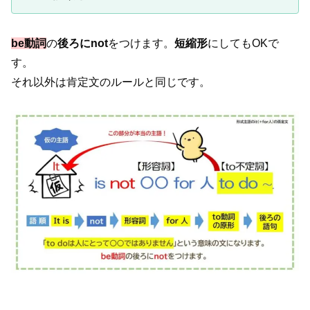
be動詞
の
後ろにnot
をつけます。
短縮形
にしてもOKで
す。
それ以外は肯定文のルールと同じです。