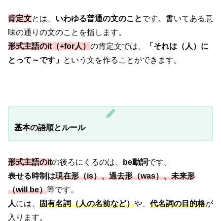
肯定文
とは、
いわゆる普通の文のこと
です。書いてある意
味の通りの文のことを指します。
形式主語のit（+for人）
の肯定文では、
「それは（人）に
とって～です」
という文を作ることができます。
基本の語順とルール
形式主語のit
の後ろにくるのは、
be動詞
です。
表せる時制は
現在形（is）、過去形（was）、未来形
（will be）
等です。
人
には、
固有名詞（人の名前など）
や、
代名詞の目的格
が
入ります。