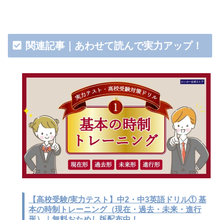
関連記事｜あわせて読んで実力アップ！
【高校受験/実力テスト】中2・中3英語ドリル① 基
本の時制トレーニング（現在・過去・未来・進行
形）｜無料おためし版配布中！