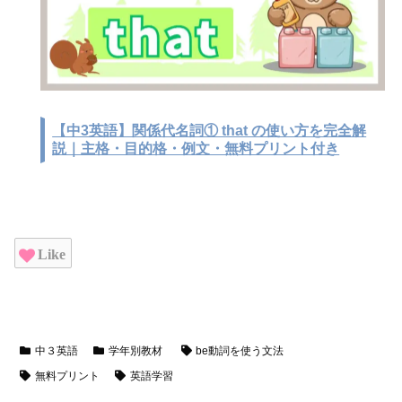
【中3英語】関係代名詞① that の使い方を完全解
説｜主格・目的格・例文・無料プリント付き
Like
中３英語
学年別教材
be動詞を使う文法
無料プリント
英語学習