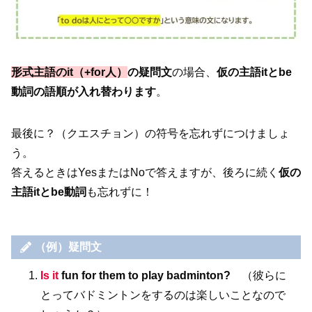
形式主語のit（+for人
）
の疑問文
の場合、
仮の主語itとbe
動詞の語順が入れ替わります
。
最後に？（クエスチョン）の符号を忘れずにつけましょ
う。
答えるときはYesまたはNoで答えますが、後ろに続く
仮の
主語itとbe動詞
も忘れずに！
（例）疑問文
Is it
fun for them to play badminton?
（彼らに
とってバドミントンをするのは楽しいことなので