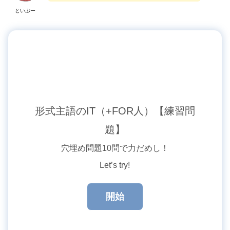
といぷー
形式主語のIT（+FOR人）【練習問
題】
穴埋め問題10問で力だめし！
Let’s try!