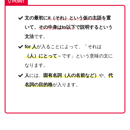
POINT
文の最初に
it（それ）という仮の主語
を置
いて、
その中身はto以下
で説明するという
文法
です。
for 人
が入ることによって、「それは
（人）にとって
～です」という意味の文に
なります。
人
には、
固有名詞（人の名前など）
や、
代
名詞の目的格
が入ります。