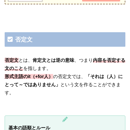
否定文
否定文
とは、
肯定文とは逆の意味
、つまり
内容を否定する
文のこと
を指します。
形式主語のit（+for人）
の否定文では、
「それは（人）に
とって～ではありません」
という文を作ることができま
す。
基本の語順とルール