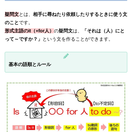
疑問文
とは、
相手に尋ねたり依頼したりするときに使う文
のこと
です。
形式主語のit（+for人
）
の
疑問文
は、
「それは（人）にと
って～ですか？」
という文を作ることができます。
基本の語順とルール