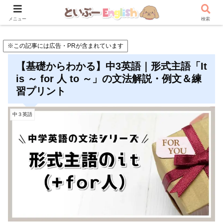
メニュー
検索
※この記事には広告・PRが含まれています
【基礎からわかる】中3英語｜形式主語「It
is ～ for 人 to ～」の文法解説・例文＆練
習プリント
中３英語