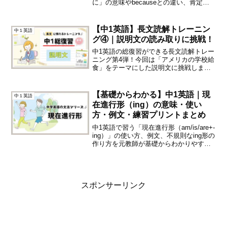
に」の意味やbecauseとの違い、肯定
文・疑問文の作り方を例文で確認。無料
の練習プリント付き。
【中1英語】長文読解トレーニン
中１英語
グ④｜説明文の読み取りに挑戦！
中1英語の総復習ができる長文読解トレー
ニング第4弾！今回は「アメリカの学校給
食」をテーマにした説明文に挑戦しま
す。中1の文法だけで読めるオリジナル長
文と、指導経験に基づいた丁寧な解説付
き無料プリントをダウンロードして、定
【基礎からわかる】中1英語｜現
中１英語
期テストや英検対策にぜひご活用くださ
在進行形（ing）の意味・使い
い。
方・例文・練習プリントまとめ
中1英語で習う「現在進行形（am/is/are+-
ing）」の使い方、例文、不規則なing形の
作り方を元教師が基礎からわかりやすく
解説！つまずきやすい「be動詞の忘れ」
や「ingの重ねるルール」もバッチリ対
策。印刷して使える無料の練習プリント
（レベル別3枚）付き！
スポンサーリンク