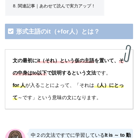
関連記事｜あわせて読んで実力アップ！
形式主語のit（+for人）
とは？
文の最初に
it（それ）という仮の主語
を置いて、
そ
の中身はto以下
で説明するという文法
です。
for 人
が入ることによって、「それは
（人）にとっ
て
～です」という意味の文になります。
中２の文法ですでに学習している
It is ～ to 動