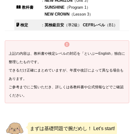
：
NEW HORIZON
（Unit 3）
教科書
SUNSHINE
（Program 1）
NEW CROWN
（Lesson 3）
検定
：
英検級目安
（準2級）
CEFRレベル
（B1）
上記の内容は、教科書や検定レベルの対応を「といぷ
ー
English」独自に
整理したものです。
できるだけ正確にまとめていますが、年度や改訂によって異なる場合も
あります。
ご参考までにご覧いただき、詳しくは各教科書や公式情報などでご確認
ください。
まずは基礎問題で腕だめし！ Let’s start!