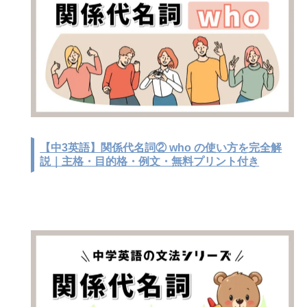
【中3英語】関係代名詞② who の使い方を完全解
説｜主格・目的格・例文・無料プリント付き