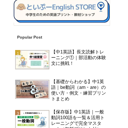
Popular Post
【中1英語】長文読解トレ
ーニング①｜部活動の体験
文に挑戦！
【基礎からわかる】中1英
語｜be動詞（am・are）の
使い方・例文・練習プリン
トまとめ
【保存版】中1英語｜一般
動詞100語を一覧＆活用ト
レーニングで完全マスタ