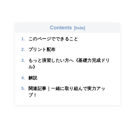
ま
す
か
？
Contents
Q
3
このページでできること
.
プ
プリント配布
リ
ン
もっと演習したい方へ《基礎力完成ドリ
ト
ル》
を
ど
解説
ん
な
関連記事｜一緒に取り組んで実力アッ
場
プ！
面
で
使
っ
て
い
ま