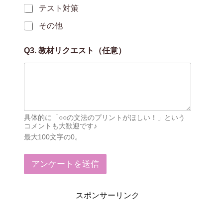
テスト対策
その他
プ
Q3. 教材リクエスト（任意）
リ
ン
ト
は
、
ど
の
具体的に「○○の文法のプリントがほしい！」という
立
コメントも大歓迎です♪
場
最大100文字の0。
で
ご
利
アンケートを送信
用
い
た
だ
スポンサーリンク
い
て
い