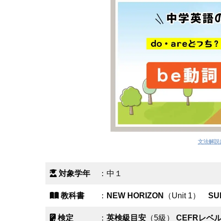
文法解説
対象学年
：中１
教科書
：
NEW HORIZON
（Unit 1）
SU
検定
：
英検級目安
（5級）
CEFRレベ