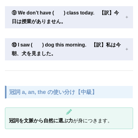
⑨ We don’t have ( ) class today. 【訳】今
日は授業がありません。
⑩ I saw ( ) dog this morning. 【訳】私は今
朝、犬を見ました。
冠詞 a, an, the の使い分け【中級】
冠詞を文脈から自然に選ぶ力
が身につきます。