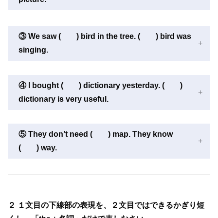
③ We saw ( ) bird in the tree. ( ) bird was
singing.
④ I bought ( ) dictionary yesterday. ( )
dictionary is very useful.
⑤ They don’t need ( ) map. They know
( ) way.
２ １文目の下線部の表現を、２文目ではできるかぎり短