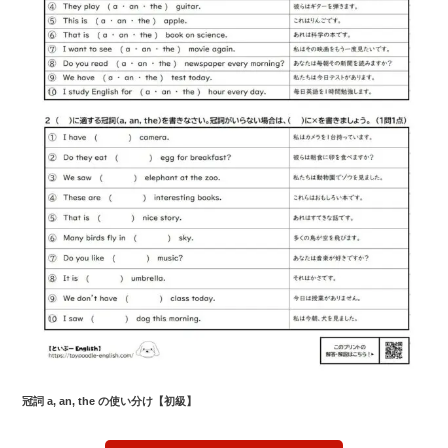
冠詞 a, an, the の使い分け
【初級】