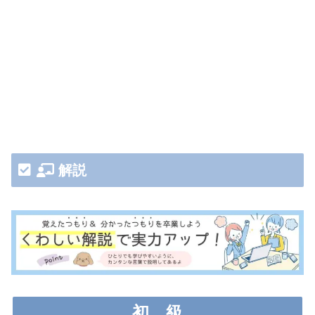
解説
初
級