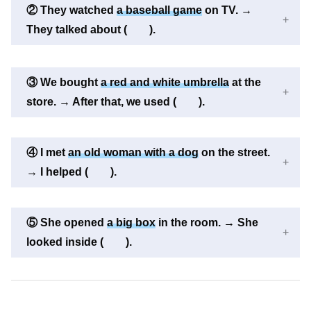
② They watched
a baseball game
on TV. →
They talked about ( ).
③ We bought
a red and white umbrella
at the
store. → After that, we used ( ).
④ I met
an old woman with a dog
on the street.
→ I helped ( ).
⑤ She opened
a big box
in the room. → She
looked inside ( ).