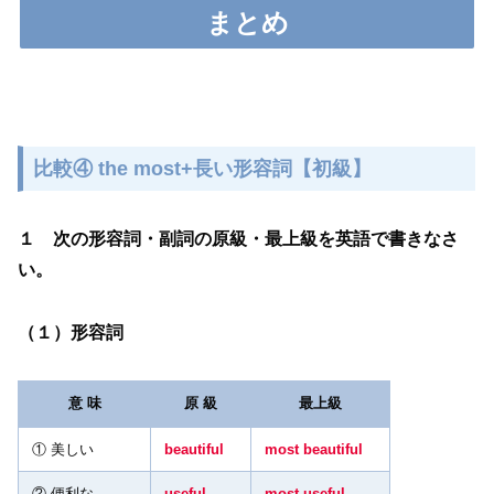
まとめ
比較④ the most+長い形容詞【初級】
１ 次の形容詞・副詞の原級・最上級を英語で書きなさ
い。
（１）形容詞
意 味
原 級
最上級
① 美しい
beautiful
most beautiful
② 便利な
useful
most useful