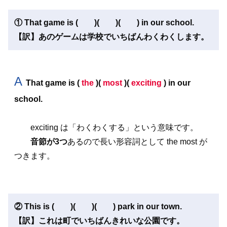
① That game is ( )( )( ) in our school.
【訳】あのゲームは学校でいちばんわくわくします。
A
That game is
(
the
)(
most
)
(
exciting
) in our
school.
exciting は「わくわくする」という意味です。
音節が3つ
あるので長い形容詞として the most が
つきます。
② This is ( )( )( ) park in our town.
【訳】これは町でいちばんきれいな公園です。