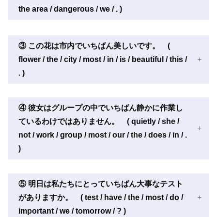
the area / dangerous / we / . )
③ この花は市内でいちばん美しいです。 (
flower / the / city / most / in / is / beautiful / this /
. )
④ 彼女はグループの中でいちばん静かに作業し
ているわけではありません。 ( quietly / she /
not / work / group / most / our / the / does / in / .
)
⑤ 明日は私たちにとっていちばん大事なテスト
がありますか。 ( test / have / the / most / do /
important / we / tomorrow / ? )