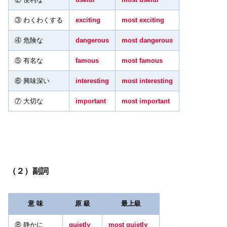
③ わくわくする
exciting
most exciting
④ 危険な
dangerous
most dangerous
⑤ 有名な
famous
most famous
⑥ 興味深い
interesting
most interesting
⑦ 大切な
important
most important
（２）副詞
意 味
原 級
最上級
⑧ 静かに
quietly
most quietly