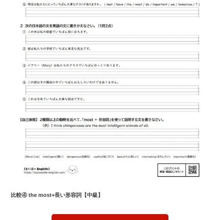
比較④ the most+長い形容詞【中級】