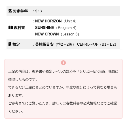
対象学年
：中３
：
NEW HORIZON
（Unit 4）
教科書
SUNSHINE
（Program 4）
NEW CROWN
（Lesson 3）
検定
：
英検級目安
（準2～2級）
CEFRレベル
（B1～B2）
上記の内容は、教科書や検定レベルの対応を「といぷ
ー
English」独自に
整理したものです。
できるだけ正確にまとめていますが、年度や改訂によって異なる場合も
あります。
ご参考までにご覧いただき、詳しくは各教科書や公式情報などでご確認
ください。