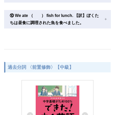
⑩ We ate （ ） fish for lunch. 【訳】ぼくた
ちは昼食に調理された魚を食べました。
過去分詞 〈前置修飾〉【中級】