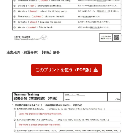
過去
分詞 〈前置修飾〉
【初級】解答
このプリントを使う（PDF版）