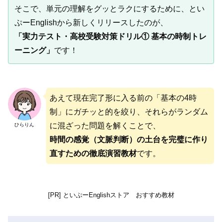
そこで、単元の理解をグッとラクにするために、とい
ぷーEnglishから新しくリリースしたのが、
「実力テスト・高校受験対策ドリル① 基本の時制トレ
ーニング」
です！
あえて現在完了形に入る前の「基本の4時
制」にガチッと的を絞り、それらがランダム
に混ざった問題を解くことで、
ひらりん
時間の感覚（文脈判断）の土台を完璧に作り
直すための徹底演習教材
です。
[PR] といぷーEnglishストア おすすめ教材