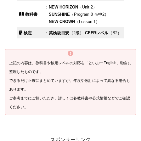
：
NEW HORIZON
（Unit 2）
教科書
SUNSHINE
（Program 8 ※中2）
NEW CROWN
（Lesson 1）
検定
：
英検級目安
（2級）
CEFRレベル
（B2）
上記の内容は、教科書や検定レベルの対応を「といぷ
ー
English」独自に
整理したものです。
できるだけ正確にまとめていますが、年度や改訂によって異なる場合も
あります。
ご参考までにご覧いただき、詳しくは各教科書や公式情報などでご確認
ください。
スポンサーリンク