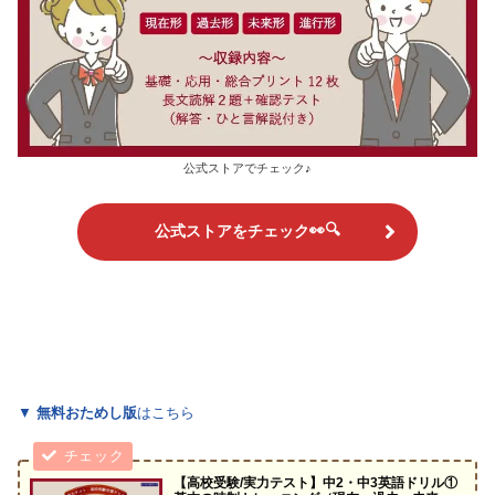
公式ストアでチェック♪
👀🔍
公式ストア
をチェック
▼
無料おためし版
はこちら
【高校受験/実力テスト】中2・中3英語ドリル①