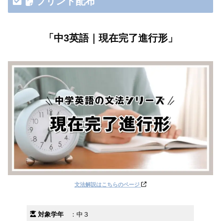
プリント配布
「中3英語｜現在完了進行形」
文法解説はこちらのペ
ージ
対象学年
：中３