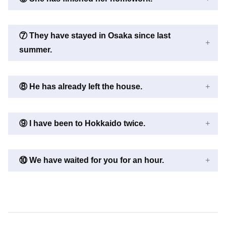
⑦ They have stayed in Osaka since last
summer.
⑧ He has already left the house.
⑨ I have been to Hokkaido twice.
⑩ We have waited for you for an hour.