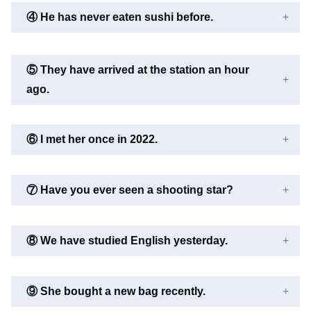
④ He has never eaten sushi before.
⑤ They have arrived at the station an hour
ago.
⑥ I met her once in 2022.
⑦ Have you ever seen a shooting star?
⑧ We have studied English yesterday.
⑨ She bought a new bag recently.