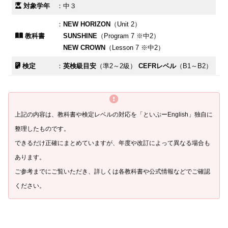
対象学年
：中３
：
NEW HORIZON
（Unit 2）
教科書
SUNSHINE
（Program 7 ※中2）
NEW CROWN
（Lesson 7 ※中2）
検定
：
英検級目安
（準2～2級）
CEFRレベル
（B1～B2）
上記の内容は、教科書や検定レベルの対応を「といぷ
ー
English」独自に
整理したものです。
できるだけ正確にまとめていますが、年度や改訂によって異なる場合も
あります。
ご参考までにご覧いただき、詳しくは各教科書や公式情報などでご確認
ください。