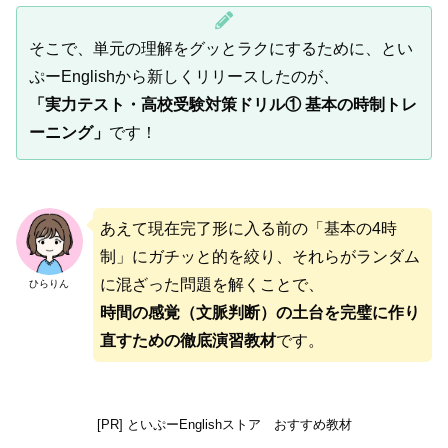
そこで、単元の理解をグッとラクにするために、とい
ぷーEnglishから新しくリリースしたのが、
「実力テスト・高校受験対策ドリル① 基本の時制トレ
ーニング」
です！
あえて現在完了形に入る前の「基本の4時
制」にガチッと的を絞り、それらがランダム
に混ざった問題を解くことで、
ひらりん
時間の感覚（文脈判断）の土台を完璧に作り
直すための徹底演習教材
です。
[PR] といぷーEnglishストア おすすめ教材