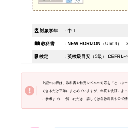
対象学年
：中１
教科書
：
NEW HORIZON
（Unit 4）
検定
：
英検級目安
（5級）
CEFRレ
上記の内容は、教科書や検定レベルの対応を「といぷ
ー
できるだけ正確にまとめていますが、年度や改訂によっ
ご参考までにご覧いただき、詳しくは各教科書や公式情