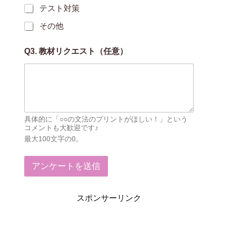
場
テスト対策
で
その他
ご
利
用
Q3. 教材リクエスト（任意）
い
た
だ
い
て
い
ま
具体的に「○○の文法のプリントがほしい！」という
す
コメントも大歓迎です♪
か
最大100文字の0。
？
*
プ
アンケートを送信
リ
ン
ト
スポンサーリンク
を
ど
ん