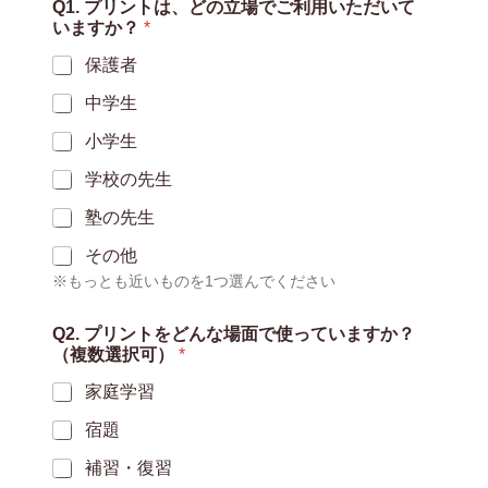
Q1. プリントは、どの立場でご利用いただいて
いますか？
*
保護者
中学生
小学生
学校の先生
塾の先生
その他
※もっとも近いものを1つ選んでください
プ
Q2. プリントをどんな場面で使っていますか？
リ
（複数選択可）
*
ン
ト
家庭学習
は
、
宿題
ど
の
補習・復習
立