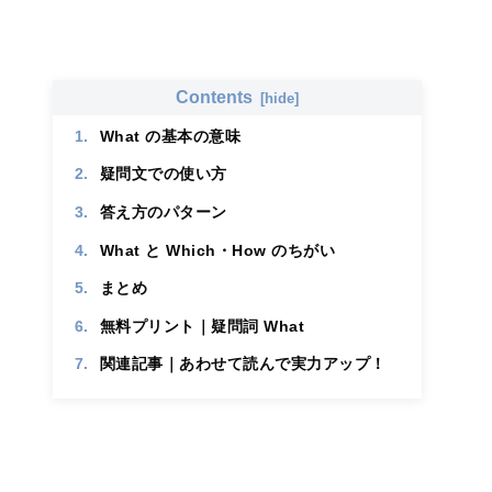
な
場
面
で
使
Contents
っ
て
What の基本の意味
い
ま
疑問文での使い方
す
か
答え方のパターン
？
What と Which・How のちがい
（
複
まとめ
数
選
無料プリント｜疑問詞 What
択
可
関連記事｜あわせて読んで実力アップ！
）