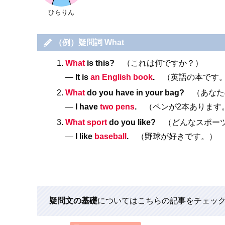
ひらりん
（例）疑問詞 What
What
is this?
（これは何ですか？）
―
It is
an English book
.
（英語の本です
What
do you have in your bag?
（あなた
―
I have
two
pens
.
（ペンが2本あります
What sport
do you like?
（どんなスポーツ
―
I like
baseball
.
（野球が好きです。）
疑問文の基礎
についてはこちらの記事をチェッ