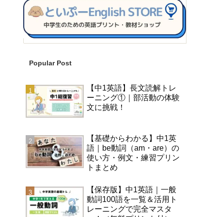
Popular Post
【中1英語】長文読解トレ
ーニング①｜部活動の体験
文に挑戦！
【基礎からわかる】中1英
語｜be動詞（am・are）の
使い方・例文・練習プリン
トまとめ
【保存版】中1英語｜一般
動詞100語を一覧＆活用ト
レーニングで完全マスタ