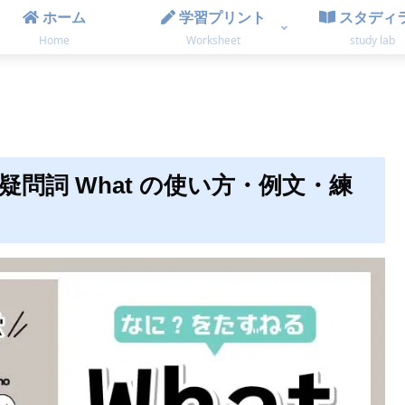
ホーム
学習プリント
スタディ
Home
Worksheet
study lab
問詞 What の使い方・例文・練