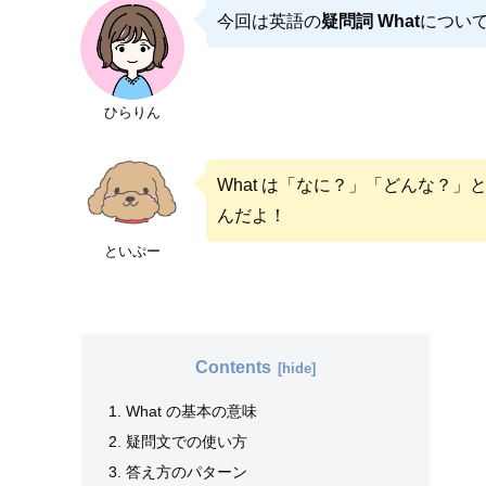
今回は英語の
疑問詞 What
につい
ひらりん
What は「なに？」「どんな？」
んだよ！
といぷー
Contents
What の基本の意味
疑問文での使い方
答え方のパターン