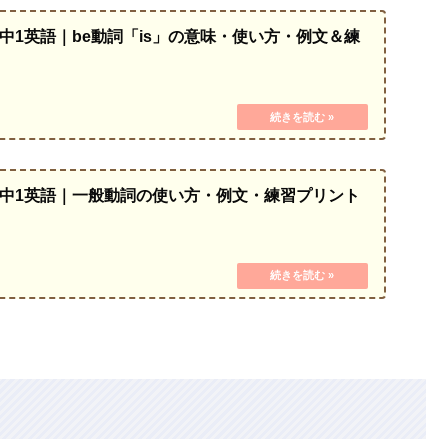
中1英語｜be動詞「is」の意味・使い方・例文＆練
中1英語｜一般動詞の使い方・例文・練習プリント